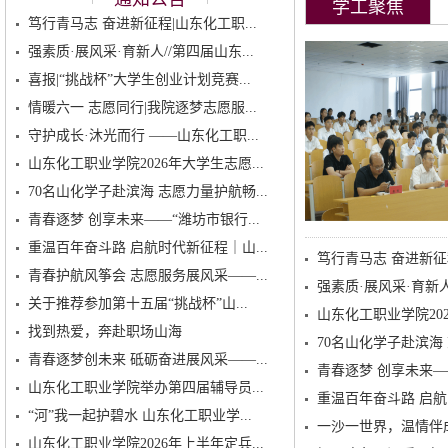
学工聚焦
笃行青马志 奋进新征程|山东化工职...
强素质·展风采·育新人//第四届山东...
喜报|“挑战杯”大学生创业计划竞赛...
情暖六一 志愿同行|我院逐梦志愿服...
守护成长·沐光而行 ——山东化工职...
山东化工职业学院2026年大学生志愿...
70名山化学子赴滨海 志愿力量护航畅...
青春逐梦 创享未来——“潍坊市银行...
重温百年奋斗路 启航时代新征程｜山...
笃行青马志 奋进新征程
青春护航风筝会 志愿服务展风采——...
强素质·展风采·育新
关于推荐参加第十五届“挑战杯”山...
山东化工职业学院20
找到热爱，奔赴职场山海
70名山化学子赴滨海
青春逐梦创未来 砥砺奋进展风采——...
青春逐梦 创享未来—
山东化工职业学院举办第四届辅导员...
重温百年奋斗路 启航
“河”我一起护碧水 山东化工职业学...
一沙一世界，温情伴成
山东化工职业学院2026年上半年定兵...