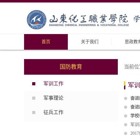
首页
关于我们
思政教
国防教育
当前位
军训工作
军
军事理论
奋进
奋进
征兵工作
学校
军训
20