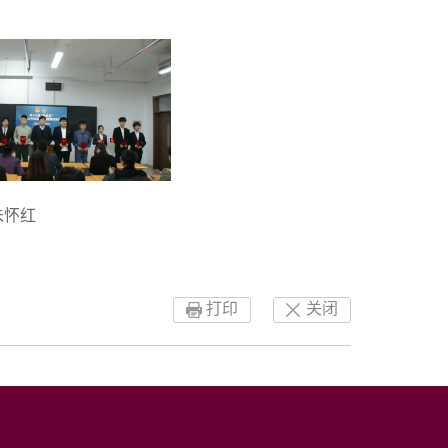
朱怀红
打印
关闭