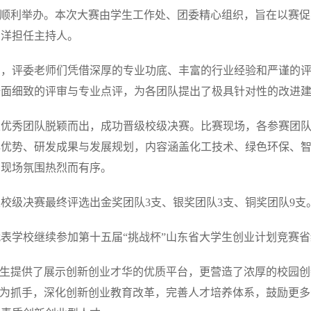
赛顺利举办。本次大赛由学生工作处、团委精心组织，旨在以赛
力洋担任主持人。
团，评委老师们凭借深厚的专业功底、丰富的行业经验和严谨的
全面细致的评审与专业点评，为各团队提出了极具针对性的改进
支优秀团队脱颖而出，成功晋级校级决赛。比赛现场，各参赛团队
心优势、研发成果与发展规划，内容涵盖化工技术、绿色环保、
，现场氛围热烈而有序。
校级决赛最终评选出金奖团队3支、银奖团队3支、铜奖团队9支
表学校继续参加第十五届“挑战杯”山东省大学生创业计划竞赛
学生提供了展示创新创业才华的优质平台，更营造了浓厚的校园
事为抓手，深化创新创业教育改革，完善人才培养体系，鼓励更