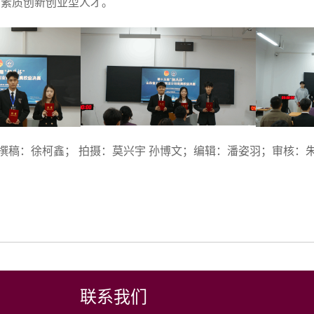
高素质创新创业型人才。
撰稿：徐柯鑫； 拍摄：莫兴宇 孙博文；编辑：潘姿羽；审核：
联系我们