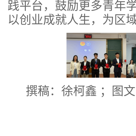
践平台，鼓励更多青年
以创业成就人生，为区
撰稿：徐柯鑫 ；图