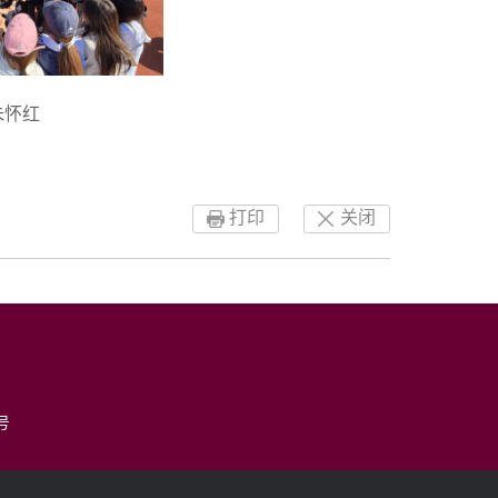
朱怀红
打印
关闭
号